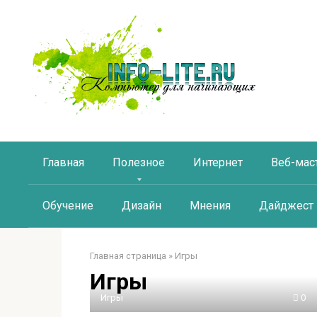
Перейти
к
контенту
Главная
Полезное
Интернет
Веб-мас
Обучение
Дизайн
Мнения
Дайджест
Главная страница
»
Игры
Игры
Игры
0