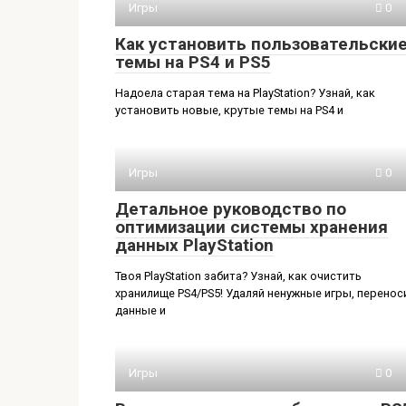
Игры
0
Как установить пользовательски
темы на PS4 и PS5
Надоела старая тема на PlayStation? Узнай, как
установить новые, крутые темы на PS4 и
Игры
0
Детальное руководство по
оптимизации системы хранения
данных PlayStation
Твоя PlayStation забита? Узнай, как очистить
хранилище PS4/PS5! Удаляй ненужные игры, перенос
данные и
Игры
0