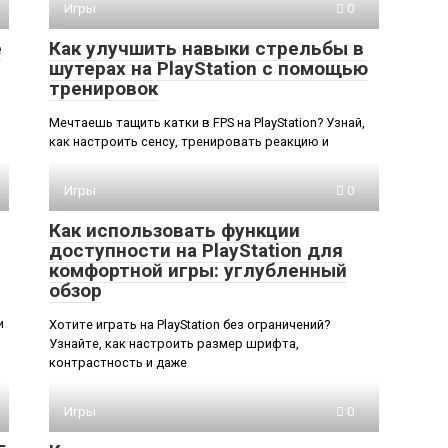
Игры
0
е
Как улучшить навыки стрельбы в
шутерах на PlayStation с помощью
тренировок
Мечтаешь тащить катки в FPS на PlayStation? Узнай,
как настроить сенсу, тренировать реакцию и
Игры
0
Как использовать функции
доступности на PlayStation для
комфортной игры: углубленный
обзор
и
Хотите играть на PlayStation без ограничений?
Узнайте, как настроить размер шрифта,
контрастность и даже
Игры
0