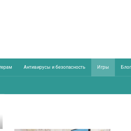
терам
Антивирусы и безопасность
Игры
Бло