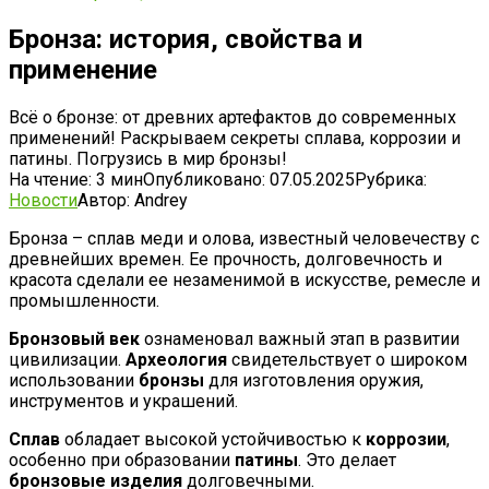
Бронза: история, свойства и
применение
Всё о бронзе: от древних артефактов до современных
применений! Раскрываем секреты сплава, коррозии и
патины. Погрузись в мир бронзы!
На чтение:
3 мин
Опубликовано:
07.05.2025
Рубрика:
Новости
Автор:
Andrey
Бронза – сплав меди и олова, известный человечеству с
древнейших времен. Ее прочность, долговечность и
красота сделали ее незаменимой в искусстве, ремесле и
промышленности.
Бронзовый век
ознаменовал важный этап в развитии
цивилизации.
Археология
свидетельствует о широком
использовании
бронзы
для изготовления оружия,
инструментов и украшений.
Сплав
обладает высокой устойчивостью к
коррозии
,
особенно при образовании
патины
. Это делает
бронзовые изделия
долговечными.