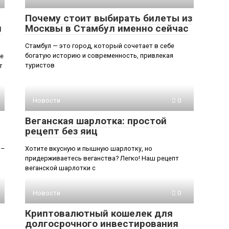
Почему стоит выбирать билеты из
и
Москвы в Стамбул именно сейчас
Стамбул — это город, который сочетает в себе
богатую историю и современность, привлекая
ое
туристов
т
Новости
0
Веганская шарлотка: простой
рецепт без яиц
 –
Хотите вкусную и пышную шарлотку, но
придерживаетесь веганства? Легко! Наш рецепт
веганской шарлотки с
Новости
0
Криптовалютный кошелек для
долгосрочного инвестирования