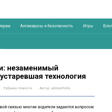
терам
Антивирусы и безопасность
Игры
Бло
и: незаменимый
 устаревшая технология
Рубрика:
Новости
Автор:
admininfolite
овой связью многие водители задаются вопросом: