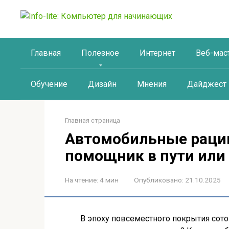
Перейти
к
контенту
Главная
Полезное
Интернет
Веб-мас
Обучение
Дизайн
Мнения
Дайджест
Главная страница
Автомобильные раци
помощник в пути или
На чтение:
4 мин
Опубликовано:
21.10.2025
В эпоху повсеместного покрытия сот