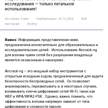
исследования — только легальное
использование!
На чтение:
3 мин
Опубликовано:
23.12.2024
Веб-
мастерам
Andrey
Важно⁚
Информация, представленная ниже,
предназначена исключительно для образовательных и
исследовательских целей․ Использование Aircrack-ng
для взлома чужих сетей без разрешения владельца
является незаконным и наказуемо․
Aircrack-ng – это мощный набор инструментов с
открытым исходным кодом, предназначенный для аудита
безопасности беспроводных сетей․ Он позволяет
анализировать, перехватывать и, в некоторых случаях,
взламывать ключи шифрования сетей Wi-Fi, таких как
WEP и WPA/WPA2-PSK․ Однако, важно помнить, что
эффективность взлома напрямую зависит от типа
шифрования и сложности пароля․