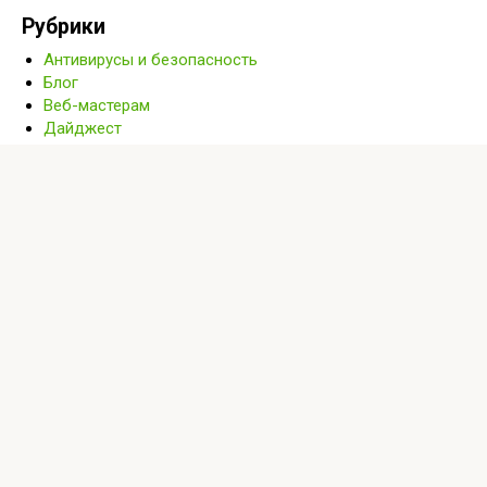
Рубрики
Антивирусы и безопасность
Блог
Веб-мастерам
Дайджест
Дизайн
Игры
Интернет
Книги
Крипта
Мнения
Новости
Обучение
Полезное
Программирование