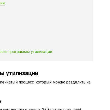
ции
ость программы утилизации
ы утилизации
упенчатый процесс, который можно разделить на
в
и сортировка отходов. Эффективность всей