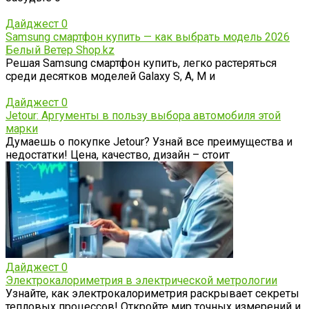
Дайджест
0
Samsung смартфон купить — как выбрать модель 2026
Белый Ветер Shop.kz
Решая Samsung смартфон купить, легко растеряться
среди десятков моделей Galaxy S, A, M и
Дайджест
0
Jetour: Аргументы в пользу выбора автомобиля этой
марки
Думаешь о покупке Jetour? Узнай все преимущества и
недостатки! Цена, качество, дизайн – стоит
Дайджест
0
Электрокалориметрия в электрической метрологии
Узнайте, как электрокалориметрия раскрывает секреты
тепловых процессов! Откройте мир точных измерений и