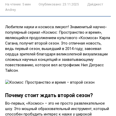
На чтение:
5 мин
Опубликовано:
23.11.2025
Дайджест
Andrey
Любители науки и космоса ликуют! Знаменитый научно-
популярный сериал «Космос: Пространство и время»‚
являющийся продолжением культового «Космоса» Карла
Сагана‚ получит второй сезон. Это отличная новость‚
ведь первый сезон‚ вышедший в 2014 году‚ завоевал
сердца зрителей благодаря великолепной визуализации
сложных научных концепций и захватывающему
повествованию‚ которое вел астрофизик Нил Деграсс
Тайсон.
Почему стоит ждать второй сезон?
Во-первых‚ «Космос» – это не просто развлекательное
шоу. Это мощный образовательный инструмент‚ который
способен пробудить интерес к науке у широкой