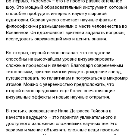
Во-первых‚ «Космос» – это не просто развлекательное
шоу. Это мощный образовательный инструмент‚ который
способен пробудить интерес к науке у широкой
аудитории. Сериал умело сочетает научные факты с
философскими размышлениями о месте человечества во
Вселенной. Он вдохновляет зрителей задавать вопросы‚
исследовать окружающий мир и ценить знания.
Во-вторых‚ первый сезон показал‚ что создатели
способны на высочайшем уровне визуализировать
сложные процессы и явления. Благодаря современным
технологиям‚ зрители смогли увидеть рождение звезд‚
путешествовать по галактикам и погружаться в микромир
атомов. Можно с уверенностью предположить‚ что
второй сезон предложит еще более впечатляющие
визуальные эффекты и новые научные открытия.
В-третьих‚ возвращение Нила Деграсса Тайсона в
качестве ведущего – это гарантия увлекательного и
доступного изложения сложнейших научных тем. Его
харизма и умение объяснять сложные вещи простым