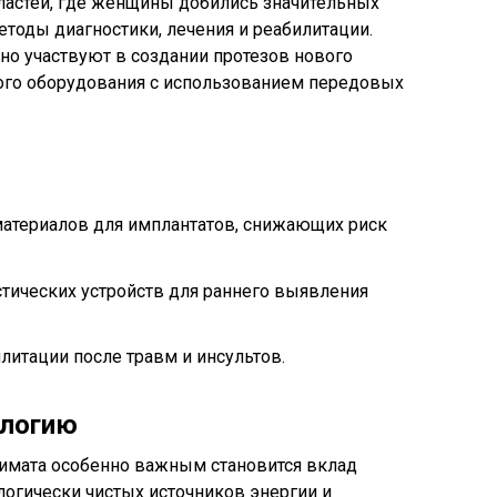
ластей, где женщины добились значительных
тоды диагностики, лечения и реабилитации.
о участвуют в создании протезов нового
ого оборудования с использованием передовых
атериалов для имплантатов, снижающих риск
тических устройств для раннего выявления
итации после травм и инсультов.
ологию
лимата особенно важным становится вклад
огически чистых источников энергии и