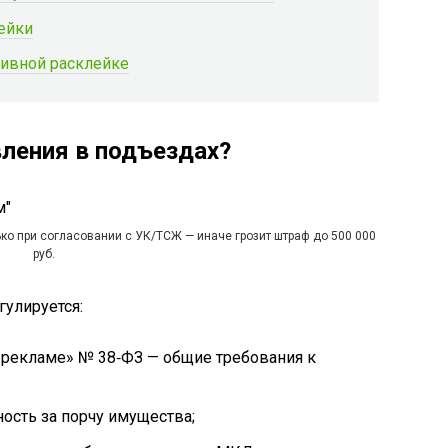
ейки
тивной расклейке
вления в подъездах?
ко при согласовании с УК/ТСЖ — иначе грозит штраф до 500 000
руб.
улируется:
О рекламе» № 38‑ФЗ — общие требования к
ность за порчу имущества;