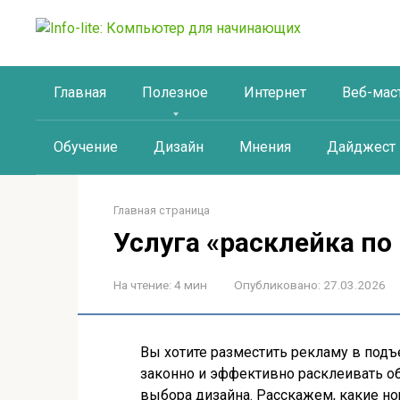
Перейти
к
контенту
Главная
Полезное
Интернет
Веб-мас
Обучение
Дизайн
Мнения
Дайджест
Главная страница
Услуга «расклейка по
На чтение:
4 мин
Опубликовано:
27.03.2026
Вы хотите разместить рекламу в подъ
законно и эффективно расклеивать об
выбора дизайна. Расскажем, какие н