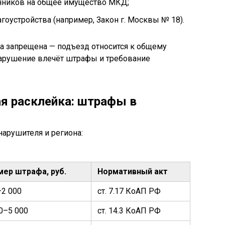
енников на общее имущество МКД;
оустройства (например, Закон г. Москвы № 18).
а запрещена — подъезд относится к общему
Нарушение влечёт штрафы и требование
ая расклейка: штрафы в
нарушителя и региона:
мер штрафа, руб.
Нормативный акт
–2 000
ст. 7.17 КоАП РФ
0–5 000
ст. 14.3 КоАП РФ