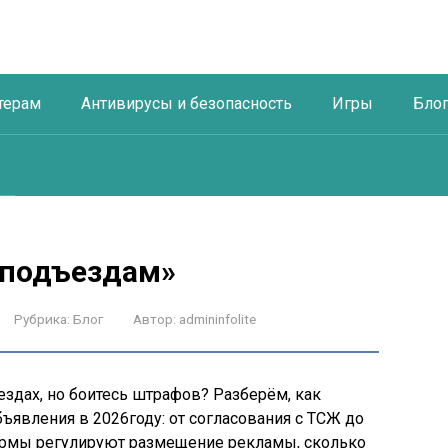
терам
Антивирусы и безопасность
Игры
Бло
 подъездам»
Рубрика:
Блог
Автор:
admininfolite
ездах, но боитесь штрафов? Разберём, как
ъявления в 2026году: от согласования с ТСЖ до
ормы регулируют размещение рекламы, сколько