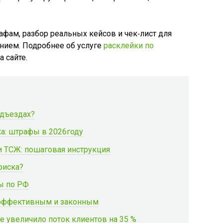
афам, разбор реальных кейсов и чек‑лист для
нием. Подробнее об услуге
расклейки по
 сайте.
одъездах?
ка: штрафы в 2026году
ли ТСЖ: пошаговая инструкция
риска?
ы по РФ
е эффективным и законным
е увеличило поток клиентов на 35 %