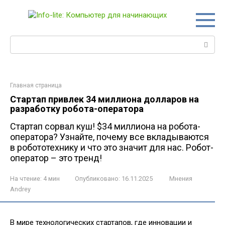
Перейти
к
контенту
Поиск:
Главная страница
Стартап привлек 34 миллиона долларов на
разработку робота-оператора
Стартап сорвал куш! $34 миллиона на робота-
оператора? Узнайте, почему все вкладываются
в робототехнику и что это значит для нас. Робот-
оператор – это тренд!
На чтение:
4 мин
Опубликовано:
16.11.2025
Мнения
Andrey
В мире технологических стартапов, где инновации и