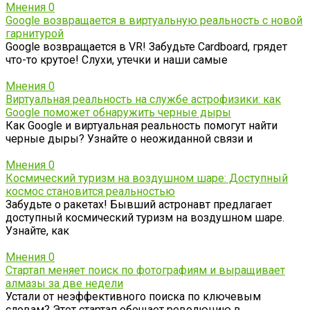
Мнения
0
Google возвращается в виртуальную реальность с новой
гарнитурой
Google возвращается в VR! Забудьте Cardboard, грядет
что-то крутое! Слухи, утечки и наши самые
Мнения
0
Виртуальная реальность на службе астрофизики: как
Google поможет обнаружить черные дыры
Как Google и виртуальная реальность помогут найти
черные дыры? Узнайте о неожиданной связи и
Мнения
0
Космический туризм на воздушном шаре: Доступный
космос становится реальностью
Забудьте о ракетах! Бывший астронавт предлагает
доступный космический туризм на воздушном шаре.
Узнайте, как
Мнения
0
Стартап меняет поиск по фотографиям и выращивает
алмазы за две недели
Устали от неэффективного поиска по ключевым
словам? Этот стартап обещает революцию в