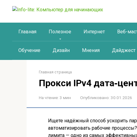
Перейти
к
контенту
Главная
Полезное
Интернет
Веб-мас
Обучение
Дизайн
Мнения
Дайджест
Главная страница
Прокси IPv4 дата‑цен
На чтение:
3 мин
Опубликовано:
30.01.2026
Ищете надёжный способ ускорить пар
автоматизировать рабочие процессы? 
лимита — одно из самых эффективных