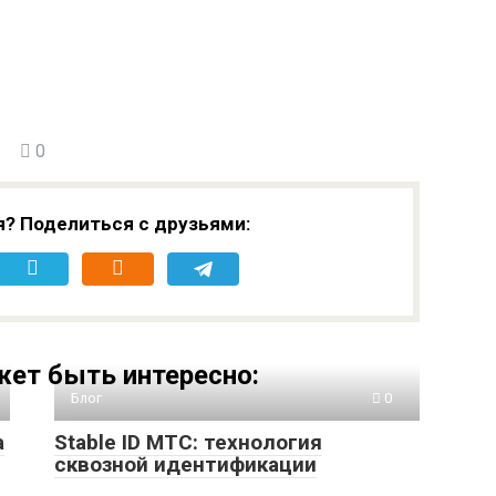
0
я? Поделиться с друзьями:
ет быть интересно:
Блог
0
а
Stable ID МТС: технология
сквозной идентификации