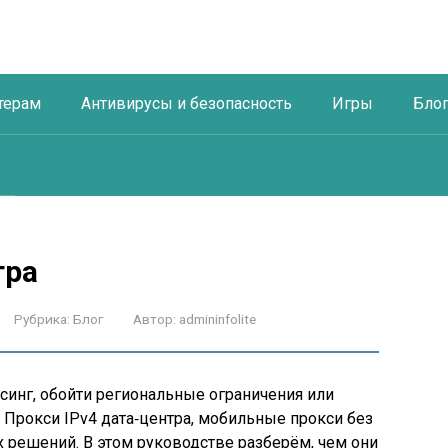
терам
Антивирусы и безопасность
Игры
Бло
тра
Рубрика:
Блог
Автор:
admininfolite
синг, обойти региональные ограничения или
Прокси IPv4 дата‑центра, мобильные прокси без
 решений. В этом руководстве разберём, чем они