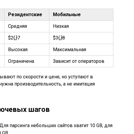
Резидентские
Мобильные
Средняя
Низкая
$2{,}7
$3{,}8
Высокая
Максимальная
Ограничена
Зависит от операторов
вают по скорости и цене, но уступают в
 нужна производительность, а не имитация
лючевых шагов
Для парсинга небольших сайтов хватит 10 GB, для
 GB.