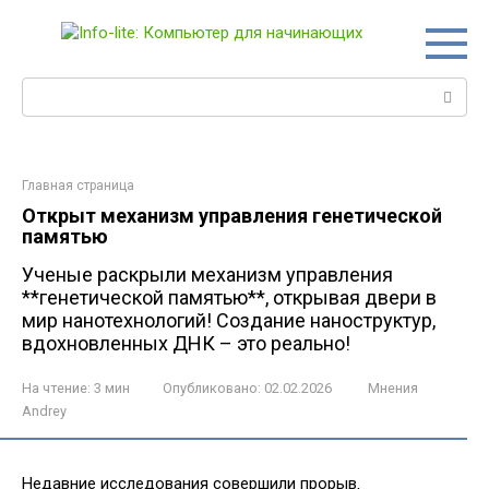
Перейти
к
контенту
Поиск:
Главная страница
Открыт механизм управления генетической
памятью
Ученые раскрыли механизм управления
**генетической памятью**, открывая двери в
мир нанотехнологий! Создание наноструктур,
вдохновленных ДНК – это реально!
На чтение:
3 мин
Опубликовано:
02.02.2026
Мнения
Andrey
Недавние исследования совершили прорыв‚