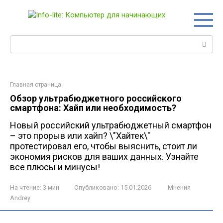
Перейти
к
контенту
Поиск:
Главная страница
Обзор ультрабюджетного российского
смартфона: Хайп или необходимость?
Новый российский ультрабюджетный смартфон
– это прорыв или хайп? \"Хайтек\"
протестировал его, чтобы выяснить, стоит ли
экономия рисков для ваших данных. Узнайте
все плюсы и минусы!
На чтение:
3 мин
Опубликовано:
15.01.2026
Мнения
Andrey