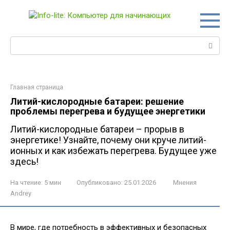
Перейти
к
контенту
Поиск:
Главная страница
Литий-кислородные батареи: решение
проблемы перегрева и будущее энергетики
Литий-кислородные батареи – прорыв в
энергетике! Узнайте, почему они круче литий-
ионных и как избежать перегрева. Будущее уже
здесь!
На чтение:
5 мин
Опубликовано:
25.01.2026
Мнения
Andrey
В мире, где потребность в эффективных и безопасных