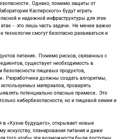
безопасности․ Однако‚ помимо защиты от
Лаборатории Касперского» будут играть
асной и надежной инфраструктуры для этих
атак ⏤ это лишь часть задачи․ Не менее важно
е технологии смогут безопасно развиваться и
дуктов питания․ Помимо рисков‚ связанных с
едиентов‚ существует необходимость в
 и безопасности пищевых продуктов‚
и․ Разработчики должны создать алгоритмы‚
в используемых материалов‚ проверять
ыявлять потенциально опасные примеси․ Это
 только кибербезопасности‚ но и пищевой химии и
я в «Кухне будущего»‚ открывает новые
у искусству‚ планирования питания и даже
ля того чтобы эти возможности были доступны