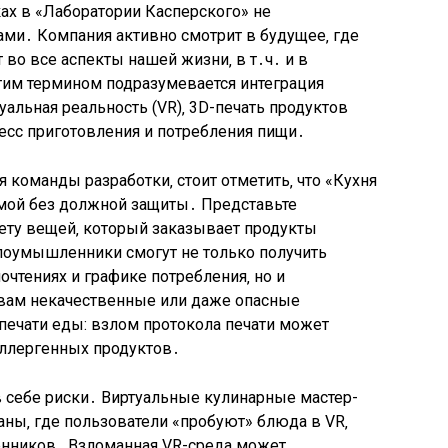
ах в «Лаборатории Касперского» не
ами․ Компания активно смотрит в будущее‚ где
 во все аспекты нашей жизни‚ в т․ч․ и в
им термином подразумевается интеграция
уальная реальность (VR)‚ 3D-печать продуктов
цесс приготовления и потребления пищи․
 команды разработки‚ стоит отметить‚ что «Кухня
мой без должной защиты․ Представьте
ету вещей‚ который заказывает продукты
злоумышленники смогут не только получить
тениях и графике потребления‚ но и
 вам некачественные или даже опасные
-печати еды: взлом протокола печати может
аллергенных продуктов․
в себе риски․ Виртуальные кулинарные мастер-
ны‚ где пользователи «пробуют» блюда в VR‚
нников․ Взломанная VR-среда может