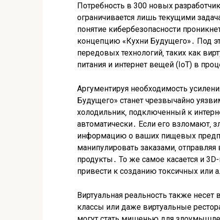
Потребность в 300 новых разработчик
ограничивается лишь текущими задач
понятие кибербезопасности проникнет
концепцию «Кухни Будущего»․ Под эт
передовых технологий‚ таких как вирт
питания и интернет вещей (IoT) в про
Аргументируя необходимость усиления
Будущего» станет чрезвычайно уязви
холодильник‚ подключенный к интерн
автоматически․ Если его взломают‚ 
информацию о ваших пищевых предпоч
манипулировать заказами‚ отправляя
продукты․ То же самое касается и 3D
привести к созданию токсичных или 
Виртуальная реальность также несет 
классы или даже виртуальные рестора
могут стать мишенью для злоумышле