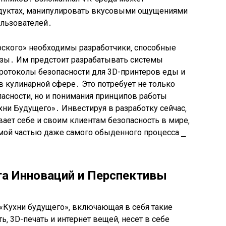
дуктах‚ манипулировать вкусовыми ощущениями
ользователей․
ского» необходимы разработчики‚ способные
озы․ Им предстоит разрабатывать системы
протоколы безопасности для 3D-принтеров еды и
 кулинарной сфере․ Это потребует не только
пасности‚ но и понимания принципов работы
хни Будущего»․ Инвестируя в разработку сейчас‚
ает себе и своим клиентам безопасность в мире‚
емой частью даже самого обыденного процесса ⎯
та Инноваций и Перспективы
 «Кухни будущего»‚ включающая в себя такие
ь‚ 3D-печать и интернет вещей‚ несет в себе