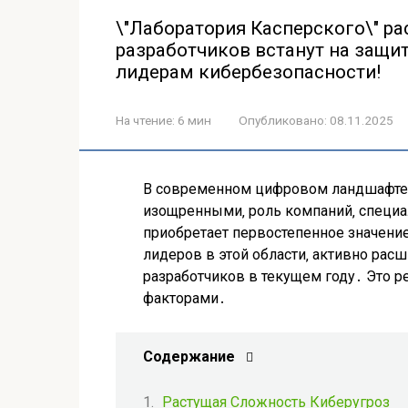
\"Лаборатория Касперского\" р
разработчиков встанут на защит
лидерам кибербезопасности!
На чтение:
6 мин
Опубликовано:
08.11.2025
В современном цифровом ландшафте‚ 
изощренными‚ роль компаний‚ специа
приобретает первостепенное значение
лидеров в этой области‚ активно рас
разработчиков в текущем году․ Это
факторами․
Содержание
Растущая Сложность Киберугроз