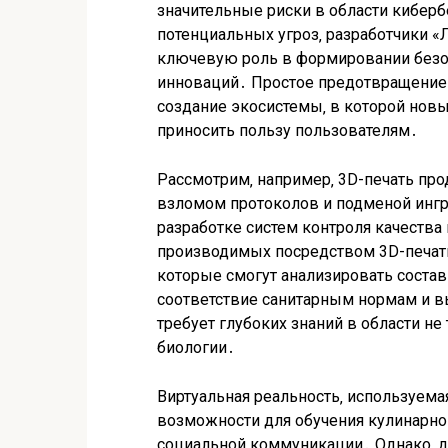
значительные риски в области кибер
потенциальных угроз‚ разработчики «
ключевую роль в формировании безоп
инноваций․ Простое предотвращение 
создание экосистемы‚ в которой новы
приносить пользу пользователям․
Рассмотрим‚ например‚ 3D-печать про
взломом протоколов и подменой ингр
разработке систем контроля качества
производимых посредством 3D-печат
которые смогут анализировать соста
соответствие санитарным нормам и в
требует глубоких знаний в области не
биологии․
Виртуальная реальность‚ используема
возможности для обучения кулинарном
социальной коммуникации․ Однако‚ д