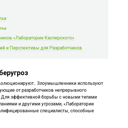
тки
тки
чиков «Лаборатории Касперского»
ций и Перспективы для Разработчиков
беругроз
эволюционируют․ Злоумышленники используют
бующие от разработчиков непрерывного
 Для эффективной борьбы с новыми типами
аниями и другими угрозами‚ «Лаборатории
алифицированные специалисты‚ способные