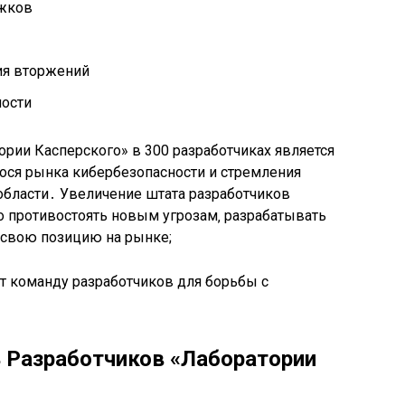
ижков
ия вторжений
ности
ории Касперского» в 300 разработчиках является
ся рынка кибербезопасности и стремления
области․ Увеличение штата разработчиков
 противостоять новым угрозам‚ разрабатывать
 свою позицию на рынке;
ь Разработчиков «Лаборатории