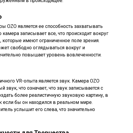
огруженным в происходящее.
о
ы OZO является ее способность захватывать
то камера записывает все, что происходит вокруг
р, которые имеют ограниченное поле зрения.
ожет свободно оглядываться вокруг и
начительно повышает уровень вовлеченности.
чного VR-опыта является звук. Камера OZO
 звук, что означает, что звук записывается с
оздать более реалистичную звуковую картину, в
к если бы он находился в реальном мире.
ритель услышит его слева, что значительно
жности для Творчества