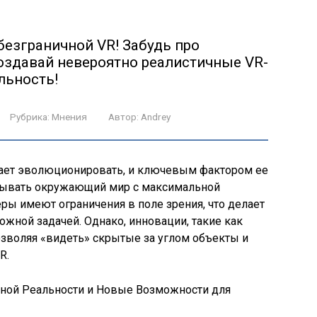
безграничной VR! Забудь про
создавай невероятно реалистичные VR-
льность!
Рубрика:
Мнения
Автор:
Andrey
жает эволюционировать, и ключевым фактором ее
атывать окружающий мир с максимальной
ы имеют ограничения в поле зрения, что делает
жной задачей. Однако, инновации, такие как
озволяя «видеть» скрытые за углом объекты и
R.