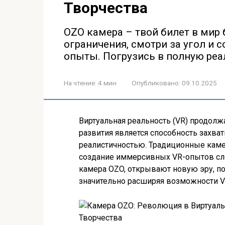
Творчества
OZO камера – твой билет в мир 
ограничения, смотри за угол и 
опыты. Погрузись в полную реа
На чтение:
4 мин
Опубликовано:
09.10.2025
Виртуальная реальность (VR) продол
развития является способность захв
реалистичностью. Традиционные камер
создание иммерсивных VR-опытов сло
камера OZO, открывают новую эру, п
значительно расширяя возможности V