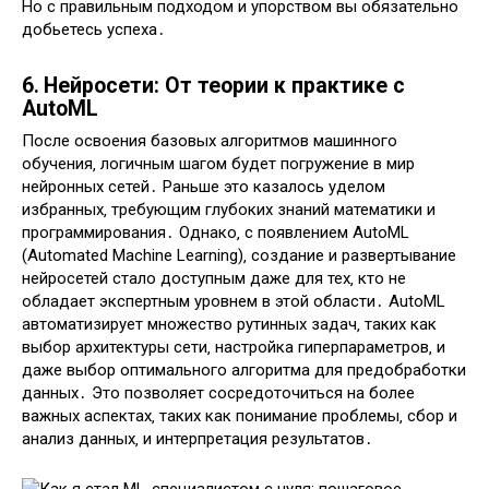
Но с правильным подходом и упорством вы обязательно
добьетесь успеха․
6․ Нейросети: От теории к практике с
AutoML
После освоения базовых алгоритмов машинного
обучения‚ логичным шагом будет погружение в мир
нейронных сетей․ Раньше это казалось уделом
избранных‚ требующим глубоких знаний математики и
программирования․ Однако‚ с появлением AutoML
(Automated Machine Learning)‚ создание и развертывание
нейросетей стало доступным даже для тех‚ кто не
обладает экспертным уровнем в этой области․ AutoML
автоматизирует множество рутинных задач‚ таких как
выбор архитектуры сети‚ настройка гиперпараметров‚ и
даже выбор оптимального алгоритма для предобработки
данных․ Это позволяет сосредоточиться на более
важных аспектах‚ таких как понимание проблемы‚ сбор и
анализ данных‚ и интерпретация результатов․