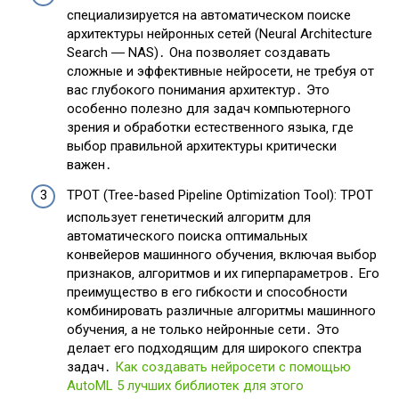
специализируется на автоматическом поиске
архитектуры нейронных сетей (Neural Architecture
Search ― NAS)․ Она позволяет создавать
сложные и эффективные нейросети‚ не требуя от
вас глубокого понимания архитектур․ Это
особенно полезно для задач компьютерного
зрения и обработки естественного языка‚ где
выбор правильной архитектуры критически
важен․
TPOT (Tree-based Pipeline Optimization Tool): TPOT
использует генетический алгоритм для
автоматического поиска оптимальных
конвейеров машинного обучения‚ включая выбор
признаков‚ алгоритмов и их гиперпараметров․ Его
преимущество в его гибкости и способности
комбинировать различные алгоритмы машинного
обучения‚ а не только нейронные сети․ Это
делает его подходящим для широкого спектра
задач․
Как создавать нейросети с помощью
AutoML 5 лучших библиотек для этого