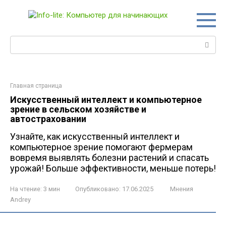
Перейти
к
контенту
Поиск:
Главная страница
Искусственный интеллект и компьютерное
зрение в сельском хозяйстве и
автостраховании
Узнайте, как искусственный интеллект и
компьютерное зрение помогают фермерам
вовремя выявлять болезни растений и спасать
урожай! Больше эффективности, меньше потерь!
На чтение:
3 мин
Опубликовано:
17.06.2025
Мнения
Andrey