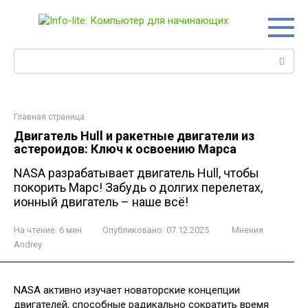
Перейти
к
контенту
Поиск:
Главная страница
Двигатель Hull и ракетные двигатели из
астероидов: Ключ к освоению Марса
NASA разрабатывает двигатель Hull, чтобы
покорить Марс! Забудь о долгих перелетах,
ионный двигатель – наше всё!
На чтение:
6 мин
Опубликовано:
07.12.2025
Мнения
Andrey
NASA активно изучает новаторские концепции
двигателей, способные радикально сократить время