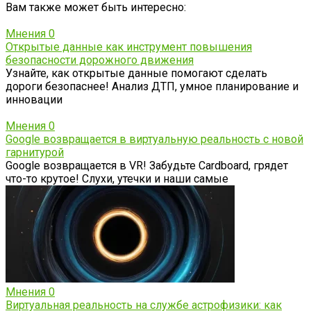
Вам также может быть интересно:
Мнения
0
Открытые данные как инструмент повышения
безопасности дорожного движения
Узнайте, как открытые данные помогают сделать
дороги безопаснее! Анализ ДТП, умное планирование и
инновации
Мнения
0
Google возвращается в виртуальную реальность с новой
гарнитурой
Google возвращается в VR! Забудьте Cardboard, грядет
что-то крутое! Слухи, утечки и наши самые
Мнения
0
Виртуальная реальность на службе астрофизики: как