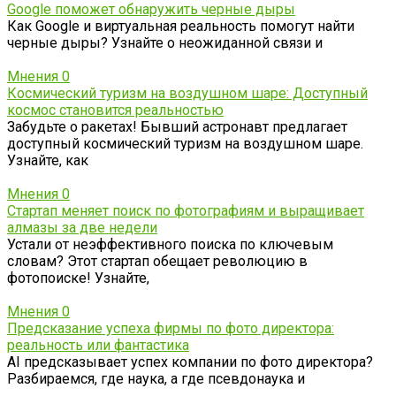
Google поможет обнаружить черные дыры
Как Google и виртуальная реальность помогут найти
черные дыры? Узнайте о неожиданной связи и
Мнения
0
Космический туризм на воздушном шаре: Доступный
космос становится реальностью
Забудьте о ракетах! Бывший астронавт предлагает
доступный космический туризм на воздушном шаре.
Узнайте, как
Мнения
0
Стартап меняет поиск по фотографиям и выращивает
алмазы за две недели
Устали от неэффективного поиска по ключевым
словам? Этот стартап обещает революцию в
фотопоиске! Узнайте,
Мнения
0
Предсказание успеха фирмы по фото директора:
реальность или фантастика
AI предсказывает успех компании по фото директора?
Разбираемся, где наука, а где псевдонаука и