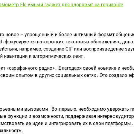
рмометр Flo умный гаджет для здоровья’ на горизонте
что новое – упрощенный и более интимный формат общени
ach фокусируется на коротких, текстовых обновлениях, до
твия, например, создание GIF или воспроизведение звука
й навигации и алгоритмических лент․
кт «сарафанного радио»․ Благодаря своей новизне и необ
 своим опытом в других социальных сетях․ Это создало э
серьезными вызовами․ Во-первых, необходимо удержать по
ые функции и возможности, поддерживая интерес аудитори
ствовать ее идеи и интегрировать их в свои платформы․ 
нальность․