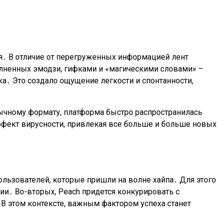
я․ В отличие от перегруженных информацией лент
полненных эмодзи, гифками и «магическими словами» –
․ Это создало ощущение легкости и спонтанности,
ычному формату, платформа быстро распространилась
ффект вирусности, привлекая все больше и больше новых
льзователей, которые пришли на волне хайпа․ Для этого
и․ Во-вторых, Peach придется конкурировать с
В этом контексте, важным фактором успеха станет