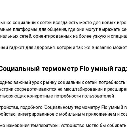
рынке социальных сетей всегда есть место для новых иг
тимные платформы для общения, где они могут выражать с
иальных сетей, ориентированных на более узкую и специ
ый гаджет для здоровья, который так же внезапно может 
‘Социальный термометр Flo умный гад
поднес важный урок рынку социальных сетей: потребность
ндустрии сосредотачиваются на масштабировании и расшир
етворяющих конкретные потребности пользователей․
тройства, подобного ‘Социальному термометру Flo умный г
ройство, интегрированное с мобильным приложением и со
о измерения температуры, устройство могло бы собирать