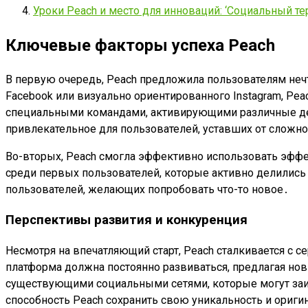
Уроки Peach и место для инноваций: ‘Социальный те
Ключевые факторы успеха Peach
В первую очередь, Peach предложила пользователям не
Facebook или визуально ориентированного Instagram, Pe
специальными командами, активирующими различные дейс
привлекательное для пользователей, уставших от сложно
Во-вторых, Peach смогла эффективно использовать эффе
среди первых пользователей, которые активно делились
пользователей, желающих попробовать что-то новое․
Перспективы развития и конкуренция
Несмотря на впечатляющий старт, Peach сталкивается с 
платформа должна постоянно развиваться, предлагая нов
существующими социальными сетями, которые могут заим
способность Peach сохранить свою уникальность и ориги