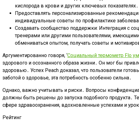
кислорода в крови и других ключевых показателях․
Предоставлять персонализированные рекомендации:
индивидуальные советы по профилактике заболева
Создавать сообщество поддержки: Интеграция с соц
тренерами или другими пользователями, имеющими
обмениваться опытом, получать советы и мотивиров
Аргументированно говоря, ‘
Социальный термометр Flo ум
здорового и осознанного образа жизни․ Он мог бы прив
здоровью․ Успех Peach доказал, что пользователи готовы
заботой о здоровье, эта потребность особенно сильна․
Однако, важно учитывать и риски․ Вопросы конфиденциа
должны быть решены до запуска подобного продукта․ Тем
сфере здравоохранения, вдохновленные успехами и урока
Рейтинг