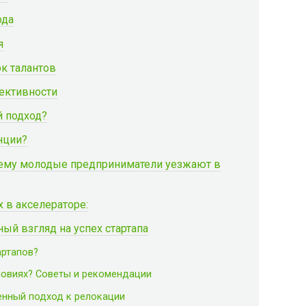
ода
я
ок талантов
ективности
 подход?
нции?
очему молодые предприниматели уезжают в
 в акселераторе:
ый взгляд на успех стартапа
артапов?
словиях? Советы и рекомендации
енный подход к релокации